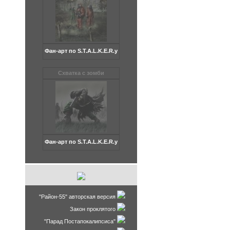
Фан-арт по S.T.A.L.K.Е.R.у
Схватка с зомби
Фан-арт по S.T.A.L.K.Е.R.у
"Район-55" авторская версия
Закон проклятого
"Парад Постапокалипсиса"