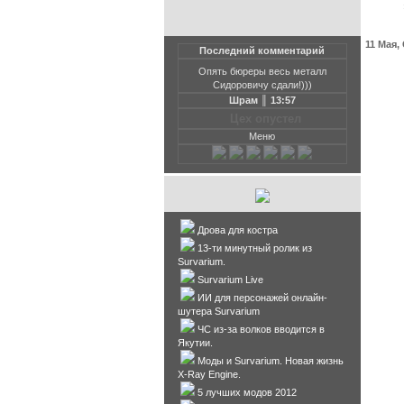
Главная
11 Мая,
Последний комментарий
Опять бюреры весь металл
23:23
"М
Сидоровичу сдали!)))
Шрам ║ 13:57
Цех опустел
Меню
Дрова для костра
13-ти минутный ролик из
Survarium.
Survarium Live
ИИ для персонажей онлайн-
шутера Survarium
ЧС из-за волков вводится в
Якутии.
Моды и Survarium. Новая жизнь
X-Ray Engine.
5 лучших модов 2012