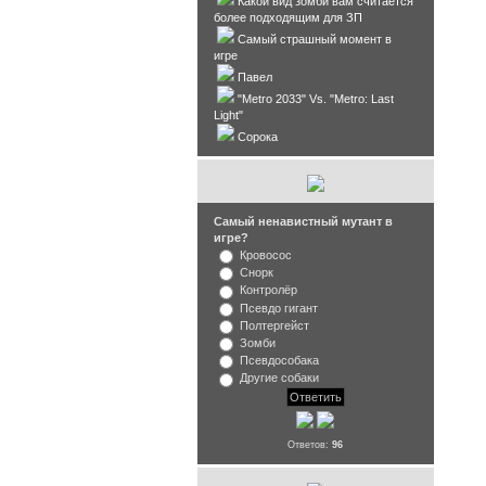
Какой вид зомби вам считается
более подходящим для ЗП
Самый страшный момент в
игре
Павел
"Metro 2033" Vs. "Metro: Last
Light"
Сорока
Самый ненавистный мутант в
игре?
Кровосос
Снорк
Контролёр
Псевдо гигант
Полтергейст
Зомби
Псевдособака
Другие собаки
Ответов:
96