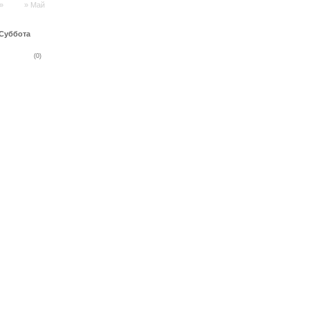
»
2013
»
Май
 Суббота
отыльки"
(0)