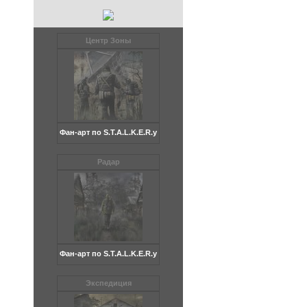
Центр Зоны
Фан-арт по S.T.A.L.K.Е.R.у
Радар
Фан-арт по S.T.A.L.K.Е.R.у
Экспедиция