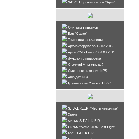
ЧАЭС: Первый подъем "Арки"
Считаем тушканов
Бар "Оазис"
Три веселых клавиши
Архив форума за 12.02.2012
Архив "Мы Едины" 06.03.2011
Лучшая группировка
Сталкер! А ты откуда?
Смешные названия NPS
Анекдотница
Группировка "Чистое Небо"
S.T.A.L.K.E.R. "Честь наемника"
Хрень
Фильм S.T.A.L.K.E.R.
Фильм "Metro 2034: Last Light"
AntiS.T.A.L.K.E.R.