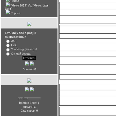
Павел
"Metro 2033" Vs. "Metro: Last
Light"
Сорока
Фан
Есть ли у вас в родне
ликвидаторы?
Да!
Нет.
У моего друга есть!
Он мой сосед..
Фан
Ответов:
30
Всего в Зоне:
1
Фан
Бродяг:
1
Сталкеров:
0