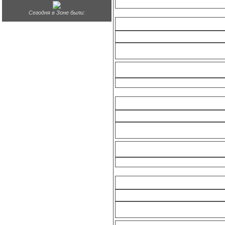
Сегодня в Зоне были:
В з
Фан
Фан
В З
Фан