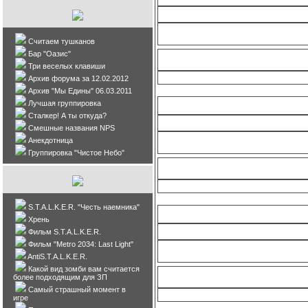
Фан
Считаем тушканов
Бар "Оазис"
Три веселых клавиши
Архив форума за 12.02.2012
Архив "Мы Едины" 06.03.2011
Лучшая группировка
С
Сталкер! А ты откуда?
Смешные названия NPS
Анекдотница
Фан
Группировка "Чистое Небо"
S.T.A.L.K.E.R. "Честь наемника"
Хрень
Фильм S.T.A.L.K.E.R.
Фильм "Metro 2034: Last Light"
Фан
AntiS.T.A.L.K.E.R.
Какой вид зомби вам считается
более подходящим для ЗП
Самый страшный момент в
игре