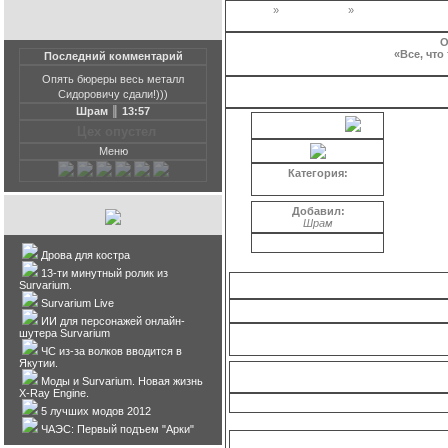
Главная
»
Фотоальбом
»
Творчество на т
О
«Все, что
Последний комментарий
Опять бюреры весь металл
Фотографий в альбоме
:
275
Сидоровичу сдали!)))
Шрам ║ 13:57
Центр Зоны |
Цех опустел
Меню
Категория:
Фан-арт по S.T.A.L.K.Е....
Добавил:
Шрам
Дрова для костра
13-ти минутный ролик из
Survarium.
Survarium Live
ИИ для персонажей онлайн-
шутера Survarium
Фан
ЧС из-за волков вводится в
Якутии.
Моды и Survarium. Новая жизнь
X-Ray Engine.
5 лучших модов 2012
ЧАЭС: Первый подъем "Арки"