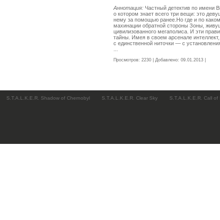
Аннотация:
Частный детектив по имени В
о котором знает всего три вещи: это дев
нему за помощью ранее.Но где и по каком
махинации обратной стороны Зоны, живу
цивилизованного мегаполиса. И эти прави
тайны. Имея в своем арсенале интеллект,
с единственной ниточки — с установлени
...
Читать »
Просмотров: 2230 | Добавлено:
09.01.2013
|
Комме
S.T.A.L.K.E.R. Shadow of Chernobyl
S.T.A.L.K.E.R. Clear Sky
S.T.A.L.K.E.R. Call of 