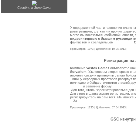
Сегодня в Зоне были:
У определенной части населения планет
розыгрышами, шутками и прочим дурачест
могло бы показаться, фейковой новости, 
видеоинтервью с бывшим руководител
фантастом и совладельцем
Fan-Book.ru
С
Просмотров: 1073 | Добавлено:
10.04.2013
|
Комме
Регистрация на a
Компания
Vostok Games
объявляет о нач
Survarium
! Уже совсем скоро первые сча
апокалипсиса» и примерить сапоги бойцо
Тишину серверных просторов разорвут пе
воля одного бойца столкнется с волей др
ссылке
и заполнив форму.
Для того, чтобы зарегистрироваться для
Для этого в шапке жмите регистрация, и к
регистрируйтесь на сам тест!
Мы также х
- За
...
Читать »
Просмотров: 1235 | Добавлено:
07.04.2013
|
Комме
GSC изнутри