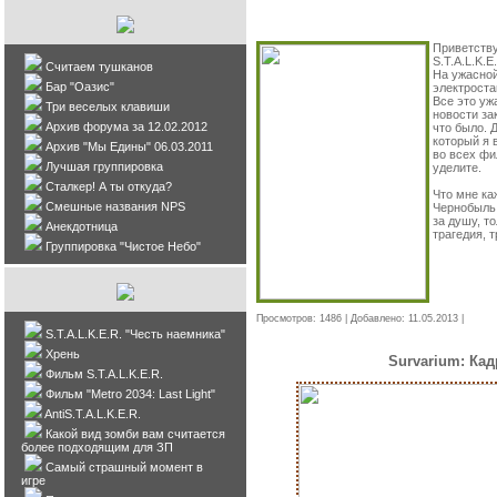
Приветству
S.T.A.L.K.E
Считаем тушканов
На ужасной
Бар "Оазис"
электроста
Все это уж
Три веселых клавиши
новости за
Архив форума за 12.02.2012
что было. 
который я 
Архив "Мы Едины" 06.03.2011
во всех фи
Лучшая группировка
уделите.
Сталкер! А ты откуда?
Что мне ка
Смешные названия NPS
Чернобыль,
за душу, т
Анекдотница
трагедия, 
Группировка "Чистое Небо"
Просмотров: 1486 | Добавлено:
11.05.2013
|
Комме
S.T.A.L.K.E.R. "Честь наемника"
Хрень
Survarium: Ка
Фильм S.T.A.L.K.E.R.
Фильм "Metro 2034: Last Light"
AntiS.T.A.L.K.E.R.
Какой вид зомби вам считается
более подходящим для ЗП
Самый страшный момент в
игре