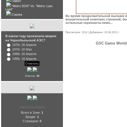
Павел
"Metro 2033" Vs. "Metro: Last
Light"
Сорока
Во время продолжительной вылазки в
внушительный комплекс строений, бы
остальные скриншоты ниже...
Просмотров: 1014 | Добавлено:
10.04.2013
|
Комме
В каком году произошла авария
на Чернобыльской АЭС?
GSC Game World
1976г. 26 Апреля.
1976г. 20 Мая.
1986г. 26 Апреля.
1986г. 18 Апреля.
Ответов:
56
Всего в Зоне:
1
Бродяг:
1
Сталкеров:
0