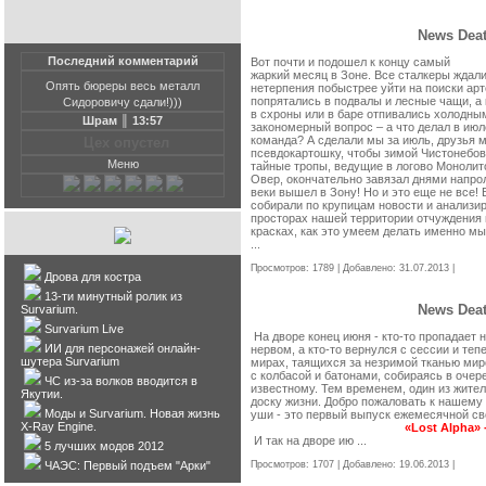
News Dea
Последний комментарий
Вот почти и подошел к концу самый
жаркий месяц в Зоне.
Все сталкеры ждали 
Опять бюреры весь металл
нетерпения
побыстрее уйти на поиски ар
попрятались в подвалы и лесные чащи, а 
Сидоровичу сдали!)))
в схроны или в баре отпивались холодн
Шрам ║ 13:57
закономерный вопрос – а что делал
в июл
команда? А сделали мы за
июль, друзья м
Цех опустел
псевдокартошку,
чтобы зимой Чистонебов
Меню
тайные тропы, ведущие в логово Монолит
Овер, окончательно завязал днями напро
веки вышел в Зону!
Но и это еще не все!
собирали по крупицам новости и
анализир
просторах нашей территории
отчуждения 
красках, как это умеем делать именно мы
...
Читать »
Просмотров: 1789 | Добавлено:
31.07.2013
|
Комме
Дрова для костра
13-ти минутный ролик из
News Dea
Survarium.
Survarium Live
На дворе конец июня - кто-то пропадает н
ИИ для персонажей онлайн-
нервом, а кто-то вернулся с сессии и теп
шутера Survarium
мирах, таящихся за незримой тканью мир
с колбасой и батонами, собираясь в очер
ЧС из-за волков вводится в
известному. Тем временем, один из жител
Якутии.
доску жизни. Добро пожаловать к нашему 
Моды и Survarium. Новая жизнь
уши - это первый выпуск ежемесячной св
X-Ray Engine.
«Lost Alpha»
И так на дворе ию
...
Читать »
5 лучших модов 2012
ЧАЭС: Первый подъем "Арки"
Просмотров: 1707 | Добавлено:
19.06.2013
|
Комме