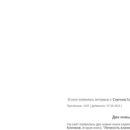
В сети появилось интервью с
Сергеем Г
Просмотров: 1021 | Добавлено:
07.04.2013
|
Комме
Две новы
На свет появились две новые книги серии
Клочков
, вторая книга:
"Личность клие